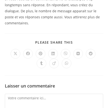
longtemps sans réponse. En répondant, vous créez du
dialogue. De plus, le nombre de message apparait sur le
poste et vos réponses compte aussi. Vous attirerez plus de
commentaires.
PARTAGER
PLEASE SHARE THIS
CE
CONTENU
Ouvrir
Ouvrir
Ouvrir
Ouvrir
Ouvrir
Ouvrir
Ouvrir
dans
dans
dans
dans
dans
dans
dans
une
une
une
une
une
une
une
Ouvrir
Ouvrir
Ouvrir
autre
autre
autre
autre
autre
autre
autre
dans
dans
dans
fenêtre
fenêtre
fenêtre
fenêtre
fenêtre
fenêtre
fenêtre
une
une
une
autre
autre
autre
fenêtre
fenêtre
fenêtre
Laisser un commentaire
Comment