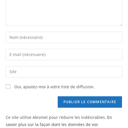
Enter
your
name
Enter
or
your
username
email
Saisir
to
address
l’URL
comment
to
de
Oui, ajoutez-moi à votre liste de diffusion.
comment
votre
site
(facultatif)
Ce site utilise Akismet pour réduire les indésirables.
En
savoir plus sur la façon dont les données de vos