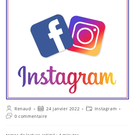
Auteur/autrice
Publication
Post
Renaud
24 janvier 2022
Instagram
de
publiée :
category:
Commentaires
0 commentaire
la
de
publication :
la
publication :