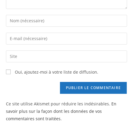
Enter
your
name
Enter
or
your
username
email
Saisir
to
address
l’URL
comment
to
de
Oui, ajoutez-moi à votre liste de diffusion.
comment
votre
site
(facultatif)
Ce site utilise Akismet pour réduire les indésirables.
En
savoir plus sur la façon dont les données de vos
commentaires sont traitées
.