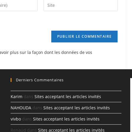
Saisir
l’URL
de
votre
site
(facultatif)
avoir plus sur la façon dont les données de vos
Derniers Commentaires
Karim
dans
Sites acceptant les articles invités
NAHOUDA
dans
Sites acceptant les articles invités
vivbo
dans
Sites acceptant les articles invités
Renaud
dans
Sites acceptant les articles invités