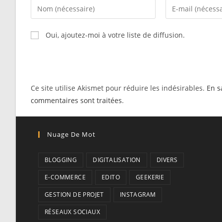
Enter
Enter
your
your
name
email
Oui, ajoutez-moi à votre liste de diffusion.
or
address
username
to
to
comment
comment
Ce site utilise Akismet pour réduire les indésirables.
En s
commentaires sont traitées
.
Nuage De Mot
BLOGGING
DIGITALISATION
DIVERS
E-COMMERCE
EDITO
GEEKERIE
GESTION DE PROJET
INSTAGRAM
RÉSEAUX SOCIAUX