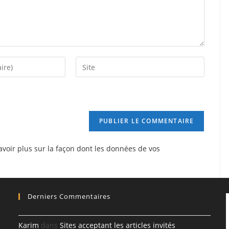
Saisir
l’URL
de
votre
site
(facultatif)
avoir plus sur la façon dont les données de vos
Derniers Commentaires
Karim
dans
Sites acceptant les articles invités