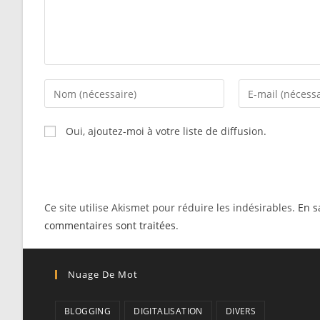
Enter
Enter
your
your
name
email
Oui, ajoutez-moi à votre liste de diffusion.
or
address
username
to
to
comment
comment
Ce site utilise Akismet pour réduire les indésirables.
En s
commentaires sont traitées
.
Nuage De Mot
BLOGGING
DIGITALISATION
DIVERS