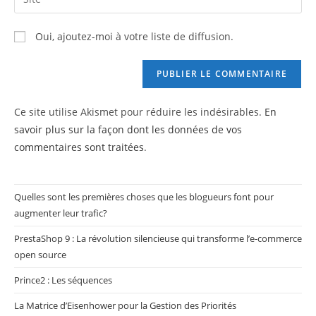
address
l’URL
comment
to
de
Oui, ajoutez-moi à votre liste de diffusion.
comment
votre
site
(facultatif)
Ce site utilise Akismet pour réduire les indésirables.
En
savoir plus sur la façon dont les données de vos
commentaires sont traitées
.
Quelles sont les premières choses que les blogueurs font pour
augmenter leur trafic?
PrestaShop 9 : La révolution silencieuse qui transforme l’e-commerce
open source
Prince2 : Les séquences
La Matrice d’Eisenhower pour la Gestion des Priorités