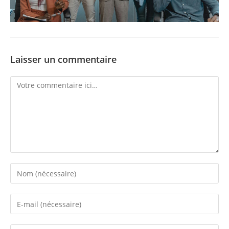
Laisser un commentaire
Comment
Enter
your
name
Enter
or
your
username
email