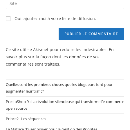
Saisir
to
address
l’URL
comment
to
de
Oui, ajoutez-moi à votre liste de diffusion.
comment
votre
site
(facultatif)
Ce site utilise Akismet pour réduire les indésirables.
En
savoir plus sur la façon dont les données de vos
commentaires sont traitées
.
Quelles sont les premières choses que les blogueurs font pour
augmenter leur trafic?
PrestaShop 9 : La révolution silencieuse qui transforme l’e-commerce
open source
Prince2 : Les séquences
La Matrice d’Eisenhower pour la Gestion des Priorités