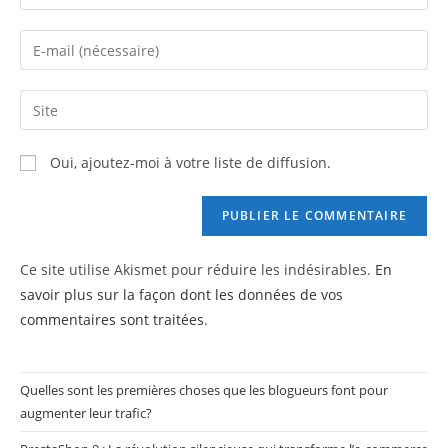
your
name
Enter
or
your
username
email
Saisir
to
address
l’URL
comment
to
de
Oui, ajoutez-moi à votre liste de diffusion.
comment
votre
site
(facultatif)
Ce site utilise Akismet pour réduire les indésirables.
En
savoir plus sur la façon dont les données de vos
commentaires sont traitées
.
Quelles sont les premières choses que les blogueurs font pour
augmenter leur trafic?