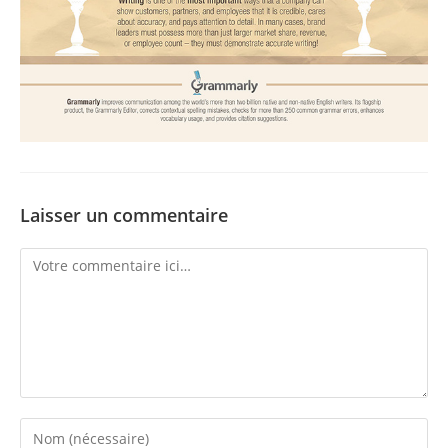
Laisser un commentaire
Comment
Enter