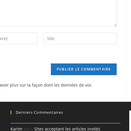
Saisir
l’URL
de
votre
site
(facultatif)
avoir plus sur la façon dont les données de vos
Derniers Commentaires
Karim
dans
Sites acceptant les articles invités