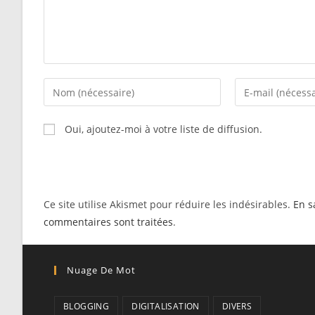
Enter
Enter
your
your
name
email
Oui, ajoutez-moi à votre liste de diffusion.
or
address
username
to
to
comment
comment
Ce site utilise Akismet pour réduire les indésirables.
En s
commentaires sont traitées
.
Nuage De Mot
BLOGGING
DIGITALISATION
DIVERS