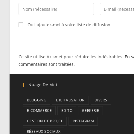
Enter
Enter
your
your
name
email
Oui, ajoutez-moi à votre liste de diffusion.
or
address
username
to
to
comment
comment
Ce site utilise Akismet pour réduire les indésirables.
En s
commentaires sont traitées
.
Nuage De Mot
BLOGGING
DIGITALISATION
DIVERS
E-COMMERCE
EDITO
GEEKERIE
GESTION DE PROJET
INSTAGRAM
RÉSEAUX SOCIAUX