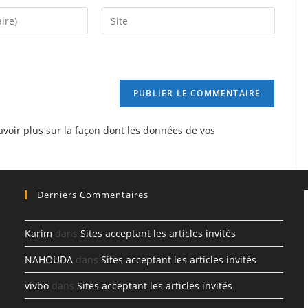
Saisir
l’URL
de
votre
site
(facultatif)
avoir plus sur la façon dont les données de vos
Derniers Commentaires
Karim
dans
Sites acceptant les articles invités
NAHOUDA
dans
Sites acceptant les articles invités
vivbo
dans
Sites acceptant les articles invités