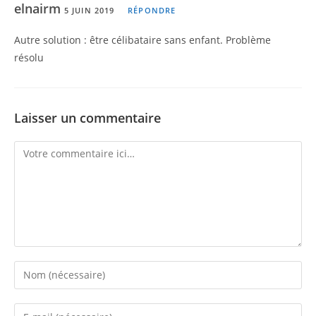
elnairm
5 JUIN 2019
RÉPONDRE
Autre solution : être célibataire sans enfant. Problème
résolu
Laisser un commentaire
Comment
Enter
your
name
Enter