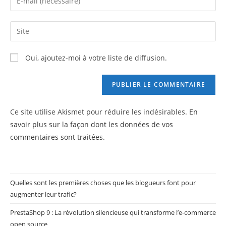
or
your
username
email
Saisir
to
address
l’URL
comment
to
de
Oui, ajoutez-moi à votre liste de diffusion.
comment
votre
site
(facultatif)
Ce site utilise Akismet pour réduire les indésirables.
En
savoir plus sur la façon dont les données de vos
commentaires sont traitées
.
Quelles sont les premières choses que les blogueurs font pour
augmenter leur trafic?
PrestaShop 9 : La révolution silencieuse qui transforme l’e-commerce
open source