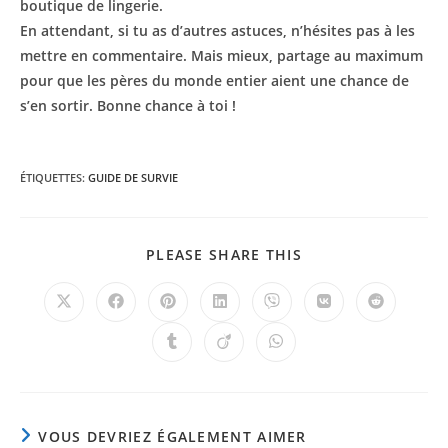
boutique de lingerie.
En attendant, si tu as d’autres astuces, n’hésites pas à les
mettre en commentaire. Mais mieux, partage au maximum
pour que les pères du monde entier aient une chance de
s’en sortir. Bonne chance à toi !
ÉTIQUETTES
:
GUIDE DE SURVIE
PARTAGER
PLEASE SHARE THIS
CE
CONTENU
Ouvrir
Ouvrir
Ouvrir
Ouvrir
Ouvrir
Ouvrir
Ouvrir
dans
dans
dans
dans
dans
dans
dans
une
une
une
une
une
une
une
Ouvrir
Ouvrir
Ouvrir
autre
autre
autre
autre
autre
autre
autre
dans
dans
dans
fenêtre
fenêtre
fenêtre
fenêtre
fenêtre
fenêtre
fenêtre
une
une
une
autre
autre
autre
fenêtre
fenêtre
fenêtre
VOUS DEVRIEZ ÉGALEMENT AIMER