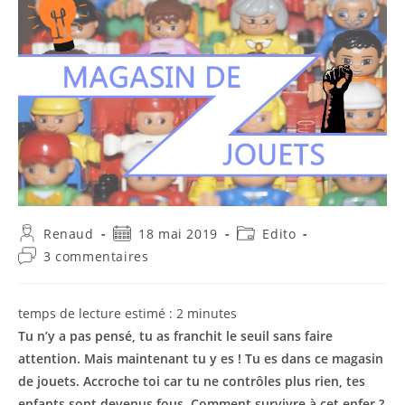
Auteur/autrice
Publication
Post
Renaud
18 mai 2019
Edito
de
publiée :
category:
Commentaires
3 commentaires
la
de
publication :
la
publication :
temps de lecture estimé :
2
minutes
Tu n’y a pas pensé, tu as franchit le seuil sans faire
attention. Mais maintenant tu y es ! Tu es dans ce magasin
de jouets. Accroche toi car tu ne contrôles plus rien, tes
enfants sont devenus fous. Comment survivre à cet enfer ?