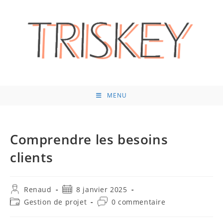
Skip
to
content
MENU
Comprendre les besoins
clients
Auteur/autrice
Publication
Renaud
8 janvier 2025
de
publiée :
Post
Commentaires
Gestion de projet
0 commentaire
la
category:
de
publication :
la