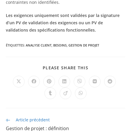
contraintes non identifiées.
Les exigences uniquement sont validées par la signature
d’un PV de validation des exigences ou un PV de
validations des spécifications fonctionnelles.
ÉTIQUETTES
:
ANALYSE CLIENT
,
BESOINS
,
GESTION DE PROJET
PARTAGER
PLEASE SHARE THIS
CE
CONTENU
Ouvrir
Ouvrir
Ouvrir
Ouvrir
Ouvrir
Ouvrir
Ouvrir
dans
dans
dans
dans
dans
dans
dans
une
une
une
une
une
une
une
Ouvrir
Ouvrir
Ouvrir
autre
autre
autre
autre
autre
autre
autre
dans
dans
dans
fenêtre
fenêtre
fenêtre
fenêtre
fenêtre
fenêtre
fenêtre
une
une
une
autre
autre
autre
fenêtre
fenêtre
fenêtre
Read
Article précédent
more
Gestion de projet : définition
articles