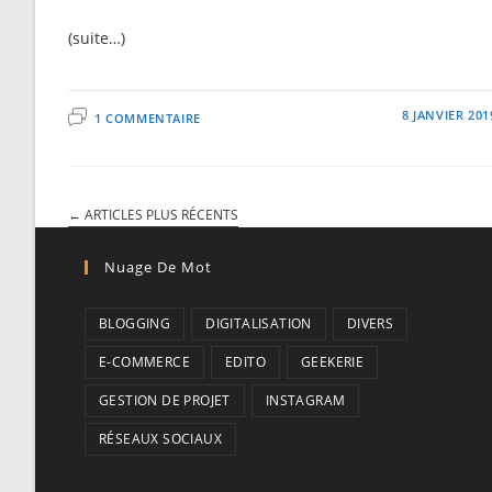
(suite…)
8 JANVIER 201
1 COMMENTAIRE
←
ARTICLES PLUS RÉCENTS
Nuage De Mot
BLOGGING
DIGITALISATION
DIVERS
E-COMMERCE
EDITO
GEEKERIE
GESTION DE PROJET
INSTAGRAM
RÉSEAUX SOCIAUX