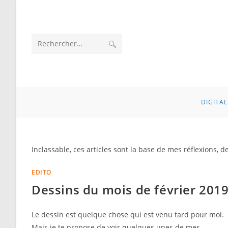
Skip
to
content
ENVOYER
Rechercher
LA
sur
RECHERCHE
ce
DIGITAL
site
Inclassable, ces articles sont la base de mes réflexions, d
EDITO
Dessins du mois de février 201
Le dessin est quelque chose qui est venu tard pour moi.
Mais je te propose de voir quelques unes de mes