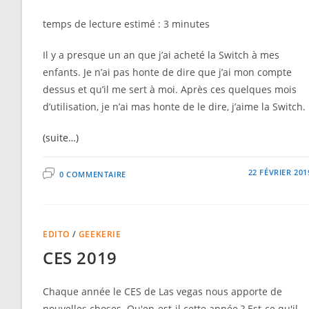
temps de lecture estimé :
3
minutes
Il y a presque un an que j’ai acheté la Switch à mes
enfants. Je n’ai pas honte de dire que j’ai mon compte
dessus et qu’il me sert à moi. Après ces quelques mois
d’utilisation, je n’ai mas honte de le dire, j’aime la Switch.
(suite…)
22 FÉVRIER 201
0 COMMENTAIRE
EDITO
/
GEEKERIE
CES 2019
Chaque année le CES de Las vegas nous apporte de
nouvelles choses. Qu'en-est-il cette année ? Est-ce qu'il