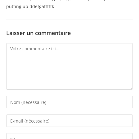
putting up ddefgafffffk
Laisser un commentaire
Comment
Enter
your
name
Enter
or
your
username
email
Saisir
to