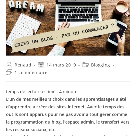
Auteur/autrice
Publication
Post
Renaud
14 mars 2019
Blogging
de
publiée :
category:
Commentaires
1 commentaire
la
de
publication :
la
publication :
temps de lecture estimé :
4
minutes
L’un de mes meilleurs choix dans les apprentissages a été
d’apprendre à créer des sites Internet. Avec le temps des
outils sont apparus pour ne pas avoir à tout gérer comme
la programmation du blog, l’espace admin, le transfert vers
les réseaux sociaux, etc