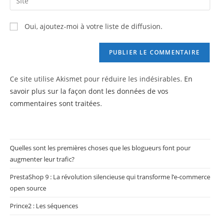
address
l’URL
comment
to
de
Oui, ajoutez-moi à votre liste de diffusion.
comment
votre
site
(facultatif)
Ce site utilise Akismet pour réduire les indésirables.
En
savoir plus sur la façon dont les données de vos
commentaires sont traitées
.
Quelles sont les premières choses que les blogueurs font pour
augmenter leur trafic?
PrestaShop 9 : La révolution silencieuse qui transforme l’e-commerce
open source
Prince2 : Les séquences