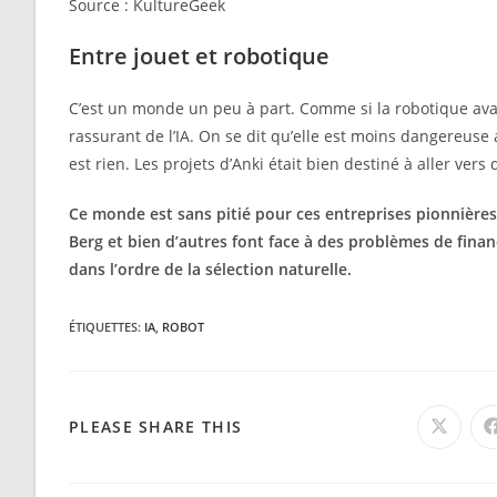
Source : KultureGeek
Entre jouet et robotique
C’est un monde un peu à part. Comme si la robotique avait 
rassurant de l’IA. On se dit qu’elle est moins dangereuse a
est rien. Les projets d’Anki était bien destiné à aller vers
Ce monde est sans pitié pour ces entreprises pionnières.
Berg et bien d’autres font face à des problèmes de financ
dans l’ordre de la sélection naturelle.
ÉTIQUETTES
:
IA
,
ROBOT
PARTAGER
PLEASE SHARE THIS
Ouvrir
dans
une
CE
autre
fenêtre