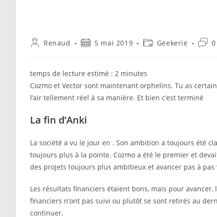
Auteur/autrice
Publication
Post
Comm
Renaud
5 mai 2019
Geekerie
0
de
publiée :
category:
de
la
la
publication :
publi
temps de lecture estimé :
2
minutes
Cozmo et Vector sont maintenant orphelins. Tu as certai
l’air tellement réel à sa manière. Et bien c’est terminé
La fin d’Anki
La société a vu le jour en . Son ambition a toujours été cla
toujours plus à la pointe. Cozmo a été le premier et devait
des projets toujours plus ambitieux et avancer pas à pas
Les résultats financiers étaient bons, mais pour avancer, 
financiers n’ont pas suivi ou plutôt se sont retirés au d
continuer.