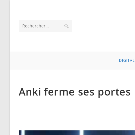
Skip
to
content
ENVOYER
Rechercher
LA
sur
RECHERCHE
ce
DIGITAL
site
Anki ferme ses portes