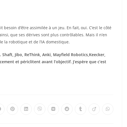
besoin d’être assimilée à un jeu. En fait, oui. C’est le côté
insi, que ses dérives sont plus contrôlables. Mais il n’en
 de la robotique et de l’IA domestique.
 Shaft, Jibo, ReThink, Anki, Mayfield Robotics,Keecker,
ement et périclitent avant l’objectif. J’espère que c’est
Ouvrir
Ouvrir
Ouvrir
Ouvrir
Ouvrir
Ouvrir
Ouvrir
Ouvrir
Ouvrir
dans
dans
dans
dans
dans
dans
dans
dans
dans
une
une
une
une
une
une
une
une
une
autre
autre
autre
autre
autre
autre
autre
autre
autre
fenêtre
fenêtre
fenêtre
fenêtre
fenêtre
fenêtre
fenêtre
fenêtre
fenêtre