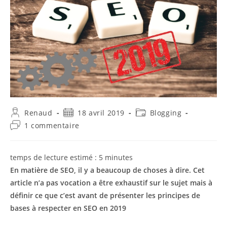
Auteur/autrice
Publication
Post
Renaud
18 avril 2019
Blogging
de
publiée :
category:
Commentaires
1 commentaire
la
de
publication :
la
publication :
temps de lecture estimé :
5
minutes
En matière de SEO, il y a beaucoup de choses à dire. Cet
article n’a pas vocation a être exhaustif sur le sujet mais à
définir ce que c’est avant de présenter les principes de
bases à respecter en SEO en 2019