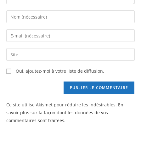
Enter
your
name
Enter
or
your
username
email
Saisir
to
address
l’URL
comment
to
de
Oui, ajoutez-moi à votre liste de diffusion.
comment
votre
site
(facultatif)
Ce site utilise Akismet pour réduire les indésirables.
En
savoir plus sur la façon dont les données de vos
commentaires sont traitées
.